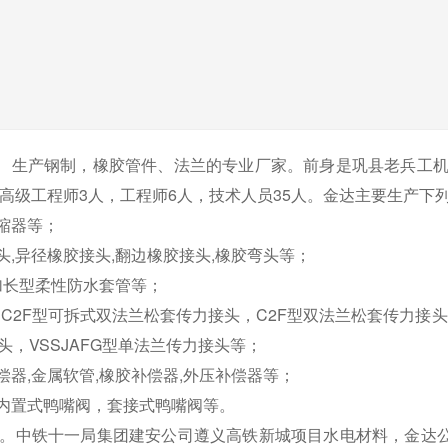
、生产钢制，橡胶管件、法兰的专业厂家。前身是巩县老兵工机械
其中高级工程师3人，工程师6人，技术人员35人。金达主要生产下
缩器等；
,异径橡胶接头,翻边橡胶接头,橡胶弯头等；
加长型柔性防水套管等；
C2F型可拆式双法兰松套传力接头，C2F型双法兰松套传力接头，C2
，VSSJAFG型单法兰传力接头等；
器,金属软管,橡胶补偿器,外压补偿器等；
内置式鸭嘴阀，套接式鸭嘴阀等。
。中铁十一局集团建安公司遵义高铁新城项目水电材料，金达