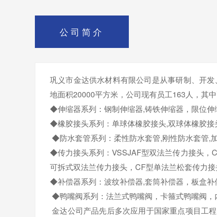
公司简介
巩义市金达供水材料有限公司是从事研制、开发
地面积20000平方米，公司现有员工163人，
◆伸缩器系列：钢制伸缩器,铸铁伸缩器，限位伸
◆橡胶接头系列：单球体橡胶接头,双球体橡胶接头
◆防水套管系列：柔性防水套管,刚性防水套管,
◆传力接头系列：VSSJAF型双法兰传力接头，C
可拆式双法兰传力接头，CF型单法兰松套传力接头
◆补偿器系列：波纹补偿器,套筒补偿器，板盒补偿
◆鸭嘴阀系列：法兰式鸭嘴阀，卡箍式鸭嘴阀，
金达公司产品先后多次应用于国家重点项目工程